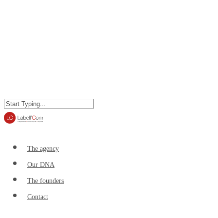
The agency
Our DNA
The founders
Contact